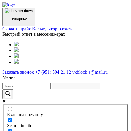
Поворино
Cкачать прайс
Калькулятор расчета
Быстрый ответ в мессенджерах
Заказать звонок
+7 (951) 504 21 12
vkblock-s@mail.ru
Меню
Exact matches only
Search in title