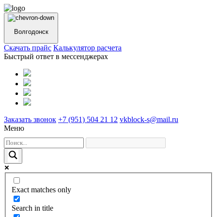
Волгодонск
Cкачать прайс
Калькулятор расчета
Быстрый ответ в мессенджерах
Заказать звонок
+7 (951) 504 21 12
vkblock-s@mail.ru
Меню
Exact matches only
Search in title