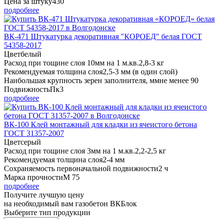
Цена за штуку
430
подробнее
ВК-471 Штукатурка декоративная "КОРОЕД" белая ГОСТ
54358-2017
Цвет
белый
Расход при тощине слоя 10мм на 1 м.кв.
2,8-3 кг
Рекомендуемая толщина слоя
2,5-3 мм (в один слой)
Наибольшая крупность зерен заполнителя, мм
не менее 90
Подвижность
Пк3
подробнее
ВК-100 Клей монтажный для кладки из ячеистого бетона
ГОСТ 31357-2007
Цвет
серый
Расход при тощине слоя 3мм на 1 м.кв.
2,2-2,5 кг
Рекомендуемая толщина слоя
2-4 мм
Сохраняемость первоначальной подвижности
2 ч
Марка прочности
М 75
подробнее
Получите
лучшую цену
на необходимый вам газобетон ВКБлок
Выберите тип продукции