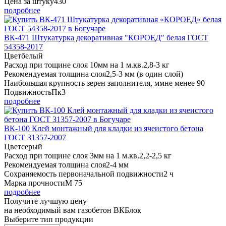
Цена за штуку
430
подробнее
ВК-471 Штукатурка декоративная "КОРОЕД" белая ГОСТ
54358-2017
Цвет
белый
Расход при тощине слоя 10мм на 1 м.кв.
2,8-3 кг
Рекомендуемая толщина слоя
2,5-3 мм (в один слой)
Наибольшая крупность зерен заполнителя, мм
не менее 90
Подвижность
Пк3
подробнее
ВК-100 Клей монтажный для кладки из ячеистого бетона
ГОСТ 31357-2007
Цвет
серый
Расход при тощине слоя 3мм на 1 м.кв.
2,2-2,5 кг
Рекомендуемая толщина слоя
2-4 мм
Сохраняемость первоначальной подвижности
2 ч
Марка прочности
М 75
подробнее
Получите
лучшую цену
на необходимый вам газобетон ВКБлок
Выберите тип продукции