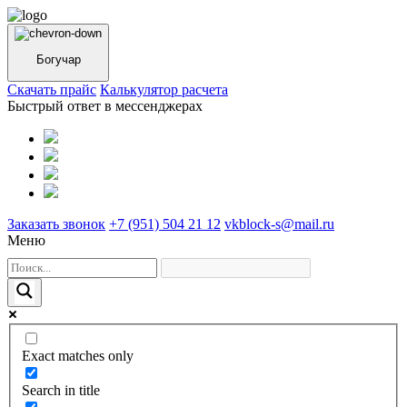
Богучар
Cкачать прайс
Калькулятор расчета
Быстрый ответ в мессенджерах
Заказать звонок
+7 (951) 504 21 12
vkblock-s@mail.ru
Меню
Exact matches only
Search in title