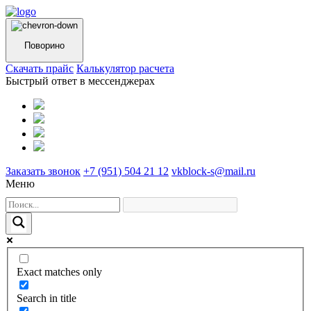
Поворино
Cкачать прайс
Калькулятор расчета
Быстрый ответ в мессенджерах
Заказать звонок
+7 (951) 504 21 12
vkblock-s@mail.ru
Меню
Exact matches only
Search in title