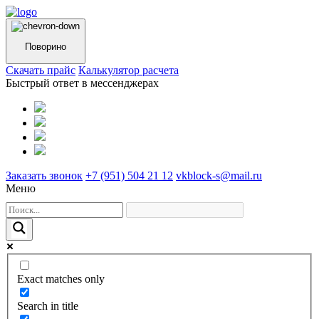
Поворино
Cкачать прайс
Калькулятор расчета
Быстрый ответ в мессенджерах
Заказать звонок
+7 (951) 504 21 12
vkblock-s@mail.ru
Меню
Exact matches only
Search in title