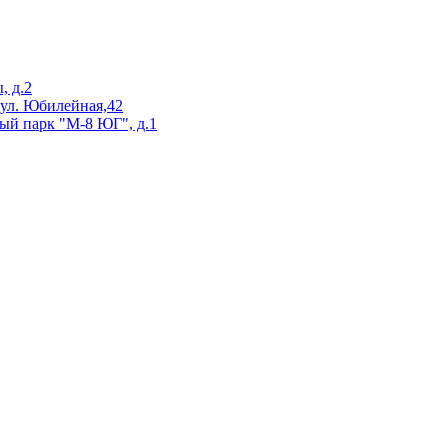
, д.2
 ул. Юбилейная,42
ый парк "М-8 ЮГ", д.1