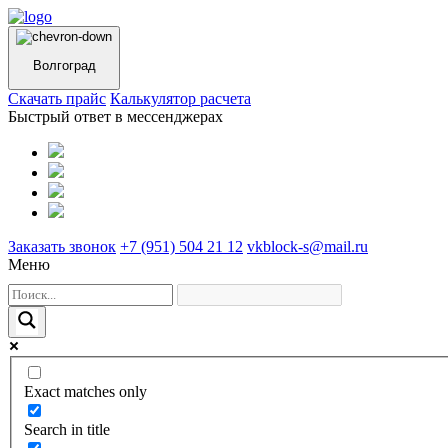
Волгоград
Cкачать прайс
Калькулятор расчета
Быстрый ответ в мессенджерах
Заказать звонок
+7 (951) 504 21 12
vkblock-s@mail.ru
Меню
Exact matches only
Search in title