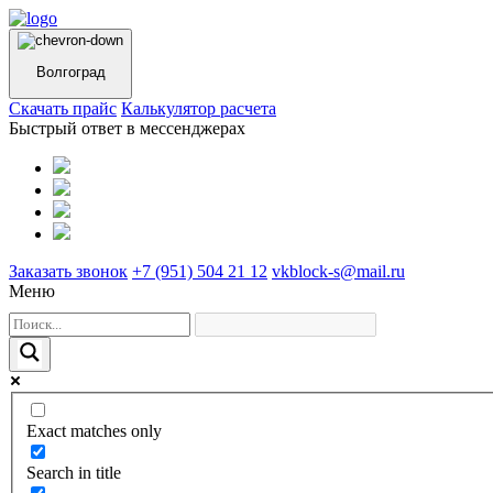
Волгоград
Cкачать прайс
Калькулятор расчета
Быстрый ответ в мессенджерах
Заказать звонок
+7 (951) 504 21 12
vkblock-s@mail.ru
Меню
Exact matches only
Search in title