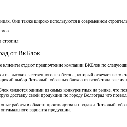
аниях. Они также широко используются в современном строитель
емов.
 стропил.
рад от ВкБлок
гие клиенты отдают предпочтение компании ВКБлок по следующ
и из высококачественного газобетона, который отвечает всем с
ирокий выбор Лотковый образных блоков из газобетона различн
ок являются одними из самых конкурентных на рынке, что позв
рую доставку своей продукции по городу Волгоград что позволя
опыт работы в области производства и продажи Лотковый образн
 оптимального варианта продукции.