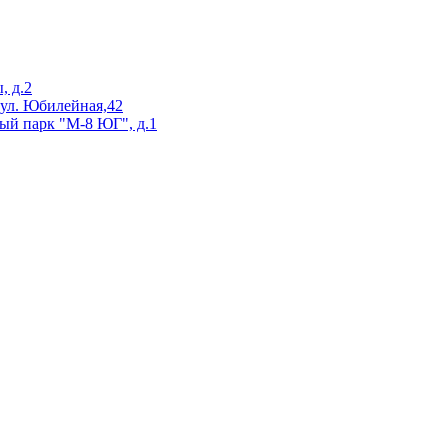
, д.2
 ул. Юбилейная,42
ый парк "М-8 ЮГ", д.1