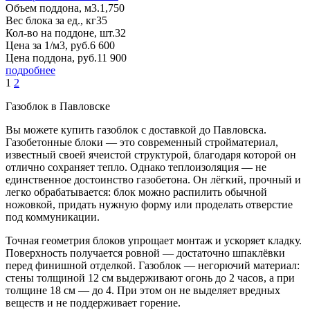
Объем поддона, м3.
1,750
Вес блока за ед., кг
35
Кол-во на поддоне, шт.
32
Цена за 1/м3, руб.
6 600
Цена поддона, руб.
11 900
подробнее
1
2
Газоблок в Павловске
Вы можете купить газоблок с доставкой до Павловска.
Газобетонные блоки — это современный стройматериал,
известный своей ячеистой структурой, благодаря которой он
отлично сохраняет тепло. Однако теплоизоляция — не
единственное достоинство газобетона. Он лёгкий, прочный и
легко обрабатывается: блок можно распилить обычной
ножовкой, придать нужную форму или проделать отверстие
под коммуникации.
Точная геометрия блоков упрощает монтаж и ускоряет кладку.
Поверхность получается ровной — достаточно шпаклёвки
перед финишной отделкой. Газоблок — негорючий материал:
стены толщиной 12 см выдерживают огонь до 2 часов, а при
толщине 18 см — до 4. При этом он не выделяет вредных
веществ и не поддерживает горение.