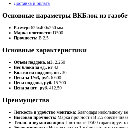
Доставка и оплата
Основные параметры ВКБлок из газобе
Размер:
625x400x250 мм
Марка плотности:
D500
Прочность:
B 2,5
Основные характеристики
Объем поддона, м3.
2,250
Вес блока за ед., кг
42
Кол-во на поддоне, шт.
36
Цена за 1/м3, руб.
6 600
Цена поддона, руб.
15 300
Цена за шт., руб.
412,50
Преимущества
Легкость и удобство монтажа:
Благодаря небольшому вес
Высокая прочность:
Марка прочности B 2,5 обеспечивае
Тепло- и звукоизоляция:
Плотность D500 гарантирует от
Экономичность:
Низкая цена за 1 м3 делает этот матер