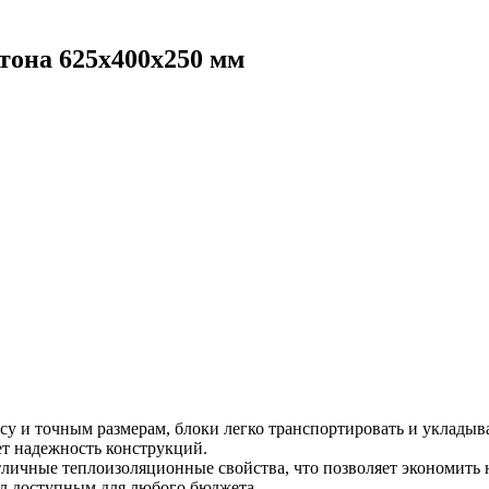
тона 625x400x250 мм
у и точным размерам, блоки легко транспортировать и укладыва
т надежность конструкций.
личные теплоизоляционные свойства, что позволяет экономить 
иал доступным для любого бюджета.