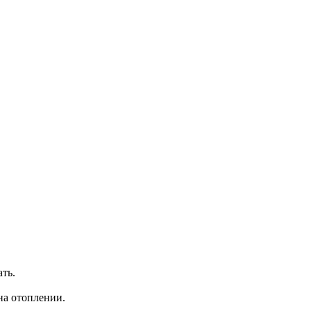
ть.
на отоплении.