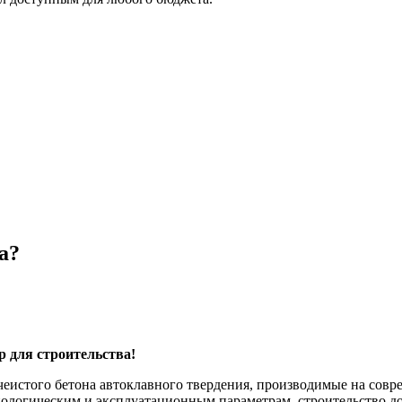
а?
 для строительства!
истого бетона автоклавного твердения, производимые на совр
ологическим и эксплуатационным параметрам, строительство до