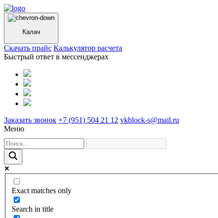
Калач
Cкачать прайс
Калькулятор расчета
Быстрый ответ в мессенджерах
Заказать звонок
+7 (951) 504 21 12
vkblock-s@mail.ru
Меню
Exact matches only
Search in title