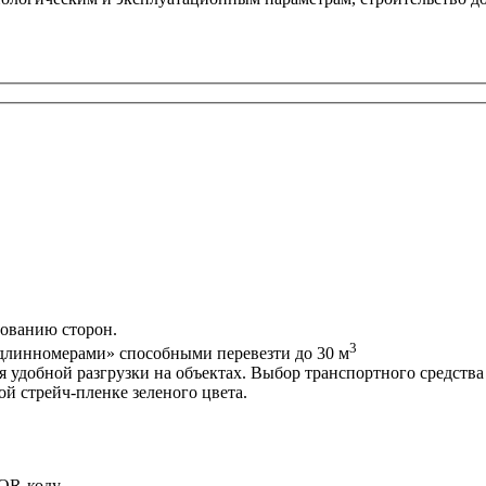
сованию сторон.
3
длинномерами» способными перевезти до 30 м
удобной разгрузки на объектах. Выбор транспортного средства
й стрейч-пленке зеленого цвета.
 QR-коду