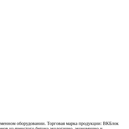
еменном оборудовании. Торговая марка продукции: ВКБлок
мов из ячеистого бетона экологично, экономично и