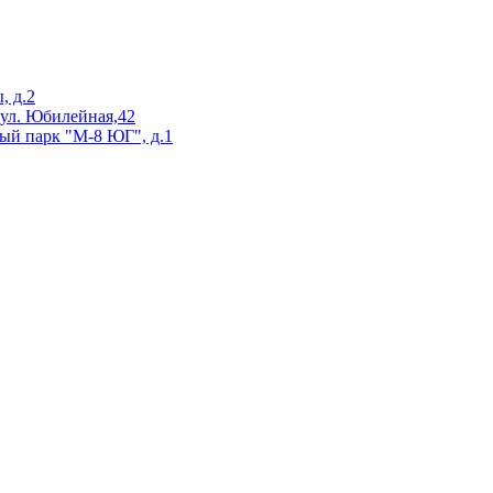
, д.2
 ул. Юбилейная,42
ый парк "М-8 ЮГ", д.1