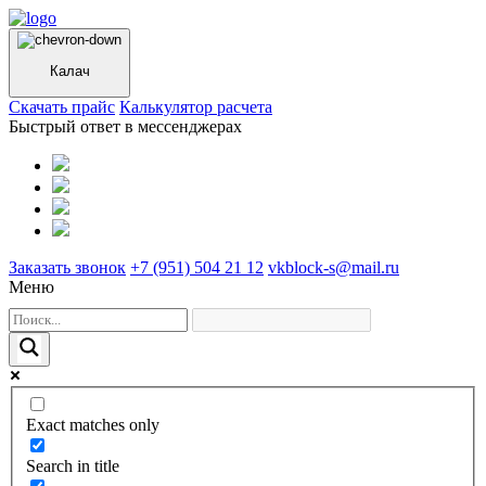
Калач
Cкачать прайс
Калькулятор расчета
Быстрый ответ в мессенджерах
Заказать звонок
+7 (951) 504 21 12
vkblock-s@mail.ru
Меню
Exact matches only
Search in title