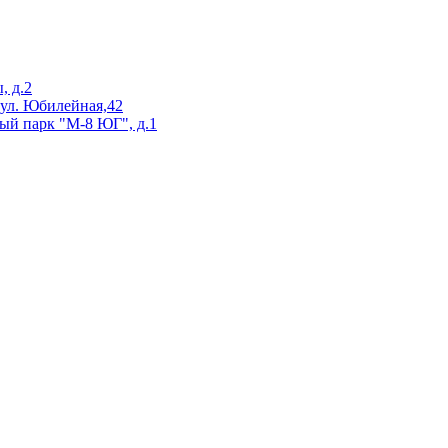
, д.2
 ул. Юбилейная,42
ый парк "М-8 ЮГ", д.1