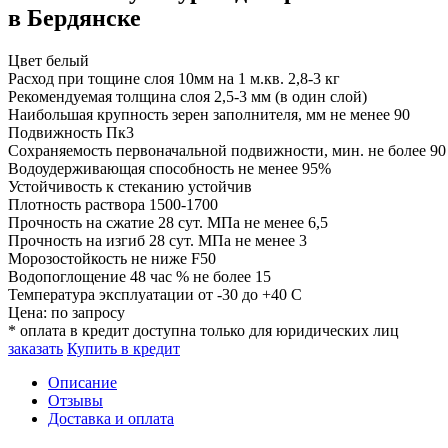
в Бердянске
Цвет
белый
Расход при тощине слоя 10мм на 1 м.кв.
2,8-3 кг
Рекомендуемая толщина слоя
2,5-3 мм (в один слой)
Наибольшая крупность зерен заполнителя, мм
не менее 90
Подвижность
Пк3
Сохраняемость первоначальной подвижности, мин.
не более 9
Водоудерживающая способность
не менее 95%
Устойчивость к стеканию
устойчив
Плотность раствора
1500-1700
Прочность на сжатие 28 сут. МПа
не менее 6,5
Прочность на изгиб 28 сут. МПа
не менее 3
Морозостойкость
не ниже F50
Водопоглощение 48 час %
не более 15
Температура эксплуатации
от -30 до +40 C
Цена:
по запросу
* оплата в кредит доступна только для юридических лиц
заказать
Купить в кредит
Описание
Отзывы
Доставка и оплата