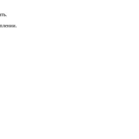
ть.
оплении.