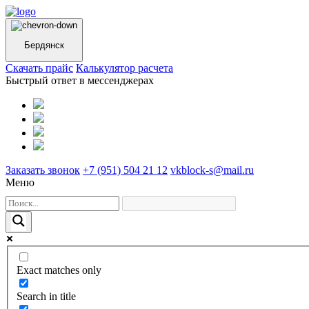
Бердянск
Cкачать прайс
Калькулятор расчета
Быстрый ответ в мессенджерах
Заказать звонок
+7 (951) 504 21 12
vkblock-s@mail.ru
Меню
Exact matches only
Search in title