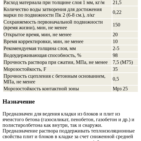
Расход материала при толщине слоя 1 мм, кг/м
21,5
Количество воды затворения для достижения
0,22
марки по подвижности Пк 2 (6-8 см.), л/кг
Сохраняемость первоначальной подвижности
150
(время жизни), мин, не менее
Открытое время, мин, не менее
20
Время корректировки, мин, не менее
10
Рекомендуемая толщина слоя, мм
2-5
Водоудерживающая способность, %
98
Прочность раствора при сжатии, МПа, не менее
7,5 (М75)
Морозостойкость, F
35
Прочность сцепления с бетонным основанием,
0,5
МПа, не менее
Морозостойкость контактной зоны
Мрз 25
Назначение
Предназначен для ведения кладки из блоков и плит из
ячеистого бетона (газосиликат, пенобетон, газобетон и др.) и
полистиролбетона как внутри, так и снаружи.
Предназначение раствора поддерживать теплоизоляционные
свойства плит и блоков в кладке за счет сниженной средней