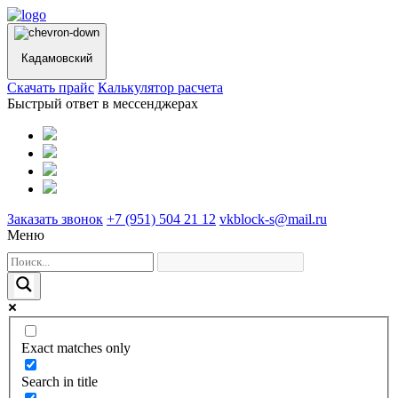
Кадамовский
Cкачать прайс
Калькулятор расчета
Быстрый ответ в мессенджерах
Заказать звонок
+7 (951) 504 21 12
vkblock-s@mail.ru
Меню
Exact matches only
Search in title