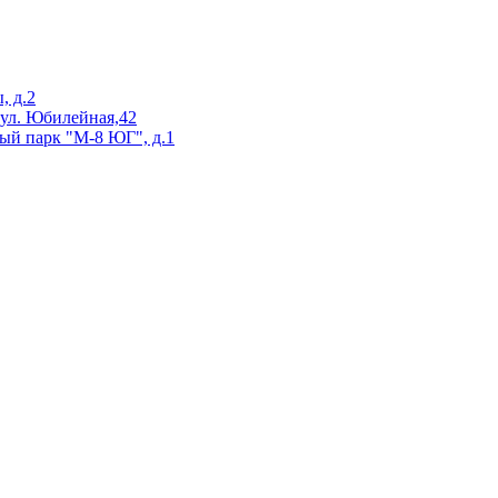
, д.2
 ул. Юбилейная,42
ый парк "М-8 ЮГ", д.1