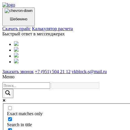
Шебекино
Cкачать прайс
Калькулятор расчета
Быстрый ответ в мессенджерах
Заказать звонок
+7 (951) 504 21 12
vkblock-s@mail.ru
Меню
Exact matches only
Search in title