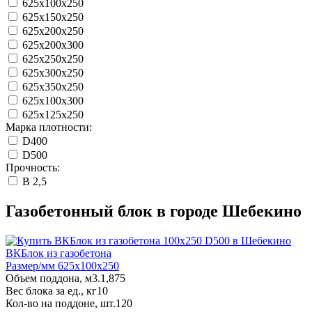
625x100x250
625x150x250
625x200x250
625x200x300
625x250x250
625x300x250
625x350x250
625x100x300
625x125x250
Марка плотности:
D400
D500
Прочность:
B 2,5
Газобетонный блок в городе Шебекино
ВКБлок из газобетона
Размер/мм 625x100x250
Объем поддона, м3.
1,875
Вес блока за ед., кг
10
Кол-во на поддоне, шт.
120