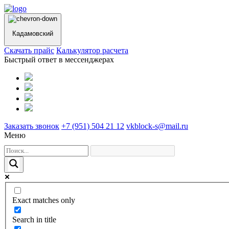
Кадамовский
Cкачать прайс
Калькулятор расчета
Быстрый ответ в мессенджерах
Заказать звонок
+7 (951) 504 21 12
vkblock-s@mail.ru
Меню
Exact matches only
Search in title