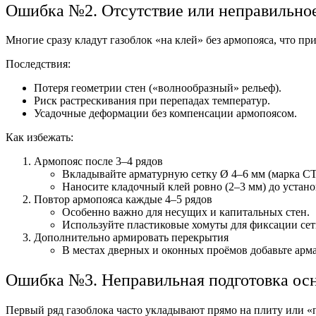
Ошибка №2. Отсутствие или неправильно
Многие сразу кладут газоблок «на клей» без армопояса, что п
Последствия:
Потеря геометрии стен («волнообразный» рельеф).
Риск растрескивания при перепадах температур.
Усадочные деформации без компенсации армопоясом.
Как избежать:
Армопояс после 3–4 рядов
Вкладывайте арматурную сетку Ø 4–6 мм (марка СТК
Наносите кладочный клей ровно (2–3 мм) до устано
Повтор армопояса каждые 4–5 рядов
Особенно важно для несущих и капитальных стен.
Используйте пластиковые хомуты для фиксации сет
Дополнительно армировать перекрытия
В местах дверных и оконных проёмов добавьте арма
Ошибка №3. Неправильная подготовка ос
Первый ряд газоблока часто укладывают прямо на плиту или 