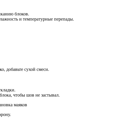
ыканию блоков.
влажность и температурные перепады.
о, добавьте сухой смеси.
укладки.
блока, чтобы шов не застывал.
ановка маяков
орону.