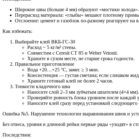
Широкие швы (больше 4 мм) образуют «мостики холода».
Перерасход материала: «глыбы» мешают плотному прим
Отслоение: цемент и газоблок по-разному реагируют на 
Как избежать:
Выбирайте клей ВКБ-ГС-30
Расход ~ 5 кг/м² стены.
Совместим с Ceresit CT 85 и Weber Vetonit.
Храните в сухом месте, не старше срока годности.
Правильное приготовление
Вода +20…+25 °C, замес ≥ 3 мин.
Консистенция — густая сметана; если слишком жидк
Храните готовый клей не более 2 часов.
Тонкости кладочного шва
Наносите слой 2–3 мм зубчатым шпателем (4×4 мм).
Проверяйте ровность блока уровнем после каждой 
Наносите клей сразу перед установкой следующего 
Ошибка №5. Нарушение технологии выравнивания швов и уст
Без отвеса, уровня и длинной рейки первые ряды «уходят» в ст
Последствия: