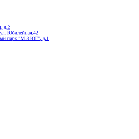
, д.2
 ул. Юбилейная,42
ый парк "М-8 ЮГ", д.1