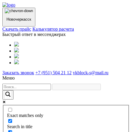
Новочеркасск
Cкачать прайс
Калькулятор расчета
Быстрый ответ в мессенджерах
Заказать звонок
+7 (951) 504 21 12
vkblock-s@mail.ru
Меню
Exact matches only
Search in title