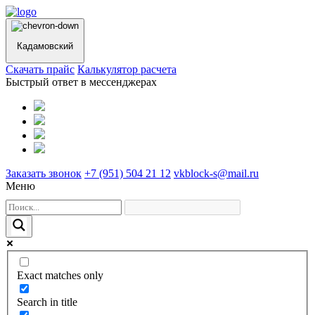
Кадамовский
Cкачать прайс
Калькулятор расчета
Быстрый ответ в мессенджерах
Заказать звонок
+7 (951) 504 21 12
vkblock-s@mail.ru
Меню
Exact matches only
Search in title