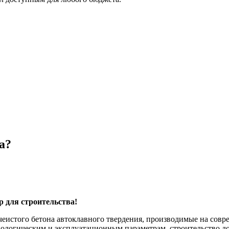
а?
 для строительства!
истого бетона автоклавного твердения, производимые на совр
ологическим и эксплуатационным параметрам, строительство до