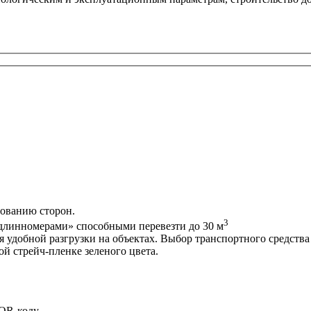
сованию сторон.
3
длинномерами» способными перевезти до 30 м
удобной разгрузки на объектах. Выбор транспортного средства
й стрейч-пленке зеленого цвета.
 QR-коду