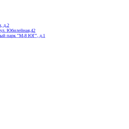
, д.2
 ул. Юбилейная,42
ый парк "М-8 ЮГ", д.1