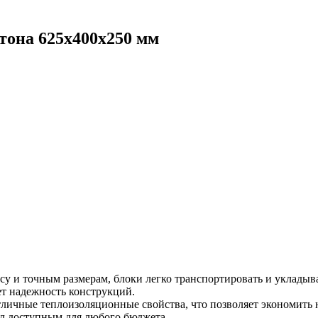
тона 625x400x250 мм
у и точным размерам, блоки легко транспортировать и укладыва
т надежность конструкций.
личные теплоизоляционные свойства, что позволяет экономить 
иал доступным для любого бюджета.