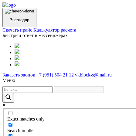
Энергодар
Cкачать прайс
Калькулятор расчета
Быстрый ответ в мессенджерах
Заказать звонок
+7 (951) 504 21 12
vkblock-s@mail.ru
Меню
Exact matches only
Search in title