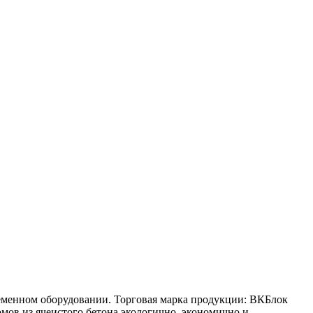
еменном оборудовании. Торговая марка продукции: ВКБлок
мов из ячеистого бетона экологично, экономично и