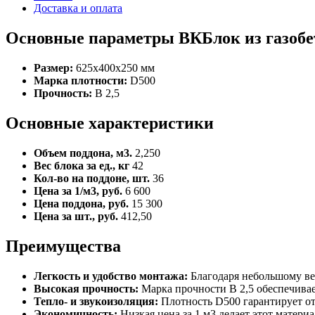
Доставка и оплата
Основные параметры ВКБлок из газобе
Размер:
625x400x250 мм
Марка плотности:
D500
Прочность:
B 2,5
Основные характеристики
Объем поддона, м3.
2,250
Вес блока за ед., кг
42
Кол-во на поддоне, шт.
36
Цена за 1/м3, руб.
6 600
Цена поддона, руб.
15 300
Цена за шт., руб.
412,50
Преимущества
Легкость и удобство монтажа:
Благодаря небольшому вес
Высокая прочность:
Марка прочности B 2,5 обеспечивае
Тепло- и звукоизоляция:
Плотность D500 гарантирует от
Экономичность:
Низкая цена за 1 м3 делает этот матер