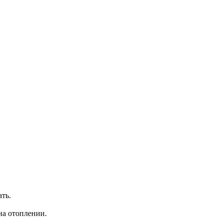
ть.
на отоплении.