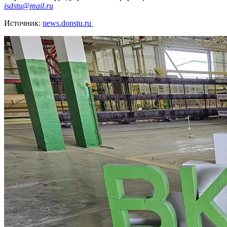
isdstu@mail.ru
Источник:
news.donstu.ru