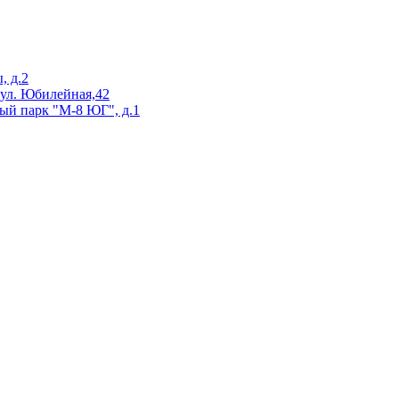
, д.2
 ул. Юбилейная,42
ый парк "М-8 ЮГ", д.1