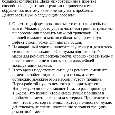
большом количестве. Даже микротрещины в избытке
способны навредить конструкции и привести к ее
обрушению, поэтому важно не запускать проблему.
Действовать нужно следующим образом:
Очистите деформированное место от пыли и избытка
влаги. Можно просто убрать частички грязи из трещины
пылесосом или промыть влажной тряпочкой. От
лишней влажности можно избавиться, промокнув
дефект сухой губкой для мытья посуды.
На аварийный участок нанесите грунтовку и дождитесь
ее полного высыхания. Она нужна для того, чтобы
масса для ремонта раскола смогла хорошо «схватиться» с
поверхностью и не отклоться при дальнейшей
эксплуатации каркаса.
В это время подготовьте смесь для ремонта: смешайте
цемент, газобетонную крошку и песок, а затем
осторожно замажьте этой массой пустоту трещины.
Перед работой нужно немного расширить дефект.
Например, если он составляет 1 см, то расширяют до
1,5-2 см. Это нужно, чтобы смесь лучше проникла в
проблемное место и скрепила материал. Проследите за
тем, чтобы раствор заполнил пустоту полностью: нужно
действовать не спеша, постепенно заполняя трещину
ремонтной смесью.