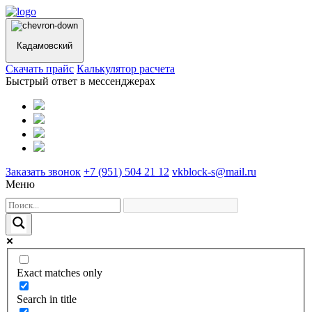
Кадамовский
Cкачать прайс
Калькулятор расчета
Быстрый ответ в мессенджерах
Заказать звонок
+7 (951) 504 21 12
vkblock-s@mail.ru
Меню
Exact matches only
Search in title