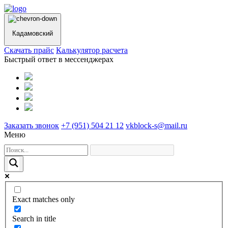
Кадамовский
Cкачать прайс
Калькулятор расчета
Быстрый ответ в мессенджерах
Заказать звонок
+7 (951) 504 21 12
vkblock-s@mail.ru
Меню
Exact matches only
Search in title