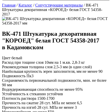
Главная
/
Каталог
/
Сопутствующие материалы
/
ВК-471
Штукатурка декоративная «КОРОЕД» белая ГОСТ 54358-
2017
ВК-471 Штукатурка декоративная
"КОРОЕД" белая ГОСТ 54358-2017
в Кадамовском
Цвет
белый
Расход при тощине слоя 10мм на 1 м.кв.
2,8-3 кг
Рекомендуемая толщина слоя
2,5-3 мм (в один слой)
Наибольшая крупность зерен заполнителя, мм
не менее 90
Подвижность
Пк3
Сохраняемость первоначальной подвижности, мин.
не более
90 мм
Водоудерживающая способность
не менее 95%
Устойчивость к стеканию
устойчив
Плотность раствора
1500-1700
Прочность на сжатие 28 сут. МПа
не менее 6,5
Прочность на изгиб 28 сут. МПа
не менее 3
Морозостойкость
не ниже F50