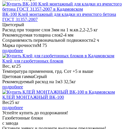
ВК-100 Клей монтажный для кладки из ячеистого бетона
ГОСТ 31357-2007
Цвет
серый
Расход при тощине слоя 3мм на 1 м.кв.
2,2-2,5 кг
Рекомендуемая толщина слоя
2-4 мм
Сохраняемость первоначальной подвижности
2 ч
Марка прочности
М 75
подробнее
Клей для газобетонных блоков
Вес, кг
25
Температура применения, грд. С
от +5 и выше
Цветовая гамма
Серый
Рекомендуемый расход на 1м3
32,5кг
подробнее
КЛЕЙ МОНТАЖНЫЙ ВК-100
Вес
25 кг
подробнее
Успейте купить до подорожания!
Газобетонные блоки
с завода
Оставьте заявку
и получите
выгодное предложение!