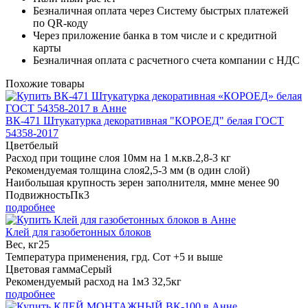
Безналичная оплата через Систему быстрых платежей
по QR-коду
Через приложение банка в том числе и с кредитной
карты
Безналичная оплата с расчетного счета компании с НДС
Похожие товары
ВК-471 Штукатурка декоративная "КОРОЕД" белая ГОСТ
54358-2017
Цвет
белый
Расход при тощине слоя 10мм на 1 м.кв.
2,8-3 кг
Рекомендуемая толщина слоя
2,5-3 мм (в один слой)
Наибольшая крупность зерен заполнителя, мм
не менее 90
Подвижность
Пк3
подробнее
Клей для газобетонных блоков
Вес, кг
25
Температура применения, грд. С
от +5 и выше
Цветовая гамма
Серый
Рекомендуемый расход на 1м3
32,5кг
подробнее